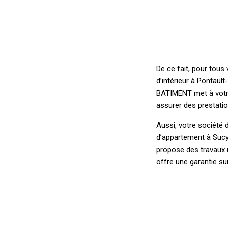
De ce fait, pour tous
d’intérieur à Pontaul
BATIMENT met à votre 
assurer des prestatio
Aussi, votre société d
d’appartement à Sucy
propose des travaux 
offre une garantie su
De plus, menée par l’
service de proximité,
fournir des solutions
vos projets ainsi qu’