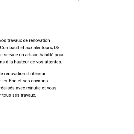
 vos travaux de rénovation
t-Combault et aux alentours, DS
service un artisan habilité pour
ns à la hauteur de vos attentes.
e rénovation d’intérieur
-en-Brie et ses environs
réalisés avec minutie et vous
r tous ses travaux.
ambition de vous apporter un
 votre entreprise s’engage à vous
 personnalisées et adaptées à
à débuter les travaux dans les