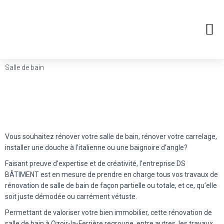
CHAUFFAGE SANITAIRE / ELECTRICITÉ
AMÉNAGEMENT DE COMBLES
SOL / AGENCEMENTS / MENUISERIE
Salle de bain
Vous souhaitez rénover votre salle de bain, rénover votre carrelage,
installer une douche à l’italienne ou une baignoire d’angle?
Faisant preuve d’expertise et de créativité, l’entreprise DS
BÂTIMENT est en mesure de prendre en charge tous vos travaux de
rénovation de salle de bain de façon partielle ou totale, et ce, qu’elle
soit juste démodée ou carrément vétuste.
Permettant de valoriser votre bien immobilier, cette rénovation de
salle de bain à Ozoir-la-Ferrière regroupe, entre autres, les travaux